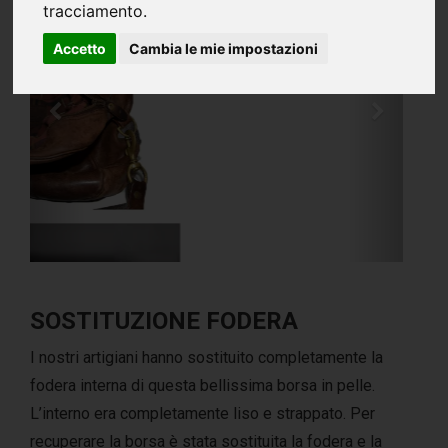
tracciamento.
Accetto
Cambia le mie impostazioni
SOSTITUZIONE FODERA
I nostri artigiani hanno sostituito completamente la
fodera interna di questa bellissima borsa in pelle.
L’interno era completamente liso e strappato. Per
recuperare la borsa è stata sostituita la fodera e la