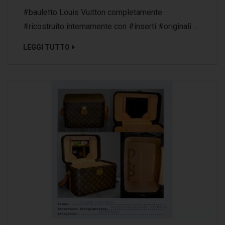
#‎bauletto‬ Louis Vuitton completamente
‪#‎ricostruito‬ internamente con ‪#‎inserti‬ ‪#‎originali‬ ...
LEGGI TUTTO