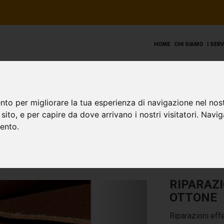
HOME
CHI SIAMO
I SER
is Vuitton
nto per migliorare la tua esperienza di navigazione nel nost
o sito, e per capire da dove arrivano i nostri visitatori. Navi
mento.
RIPARAZI
OTTONE
Riparazioni eff