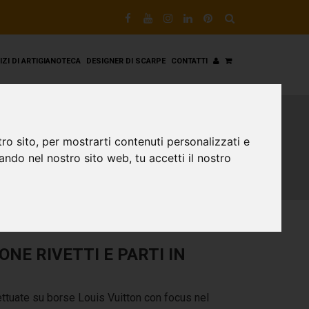
VIZI DI ARTIGIANOTECA
DESIGNER DI SCARPE
CONTATTI
ro sito, per mostrarti contenuti personalizzati e
gando nel nostro sito web, tu accetti il nostro
ONE RIVETTI E PARTI IN
ettuate su borse Louis Vuitton con focus nel