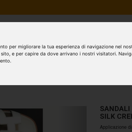
HOME
CHI SIAMO
I SER
nto per migliorare la tua esperienza di navigazione nel nost
o sito, e per capire da dove arrivano i nostri visitatori. Navi
 Hermès
mento.
SANDALI
SILK CR
Applicazione di