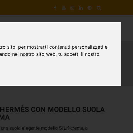
VIZI DI ARTIGIANOTECA
DESIGNER DI SCARPE
CONTATTI
ro sito, per mostrarti contenuti personalizzati e
gando nel nostro sito web, tu accetti il nostro
 HERMÈS CON MODELLO SUOLA
EMA
 una suola elegante modello SILK crema, a