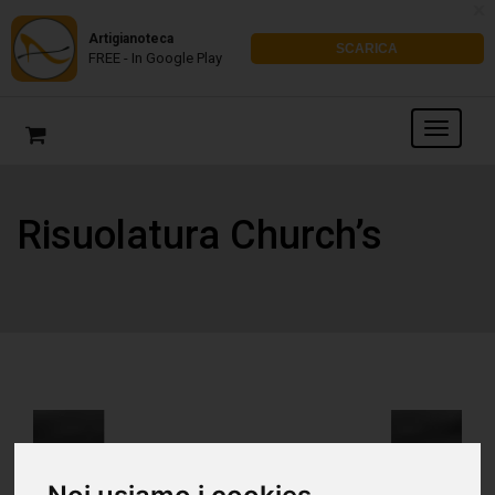
x
Artigianoteca
SCARICA
FREE - In Google Play
Risuolatura Church’s