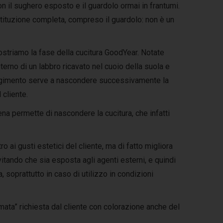
il sughero esposto e il guardolo ormai in frantumi.
ituzione completa, compreso il guardolo: non è un
triamo la fase della cucitura GoodYear. Notate
terno di un labbro ricavato nel cuoio della suola e
orgimento serve a nascondere successivamente la
 cliente.
crena permette di nascondere la cucitura, che infatti
 ai gusti estetici del cliente, ma di fatto migliora
vitando che sia esposta agli agenti esterni, e quindi
 soprattutto in caso di utilizzo in condizioni
ata” richiesta dal cliente con colorazione anche del