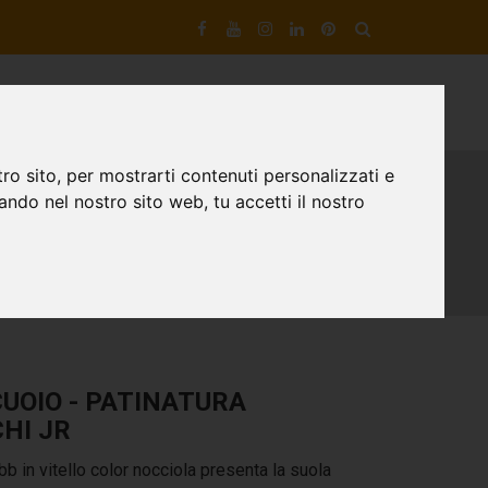
VIZI DI ARTIGIANOTECA
DESIGNER DI SCARPE
CONTATTI
ro sito, per mostrarti contenuti personalizzati e
gando nel nostro sito web, tu accetti il nostro
CUOIO - PATINATURA
CHI JR
b in vitello color nocciola presenta la suola