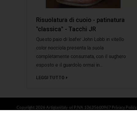
Risuolatura di cuoio - patinatura
"classica" - Tacchi JR
Questo paio di loafer John Lobb in vitello
color nocciola presenta la suola
completamente consumata, con il sughero
esposto e il guardolo ormai in...
LEGGI TUTTO
Copyright 2026 Artigianitaly srl P.IVA 10635600967
Privacy Policy