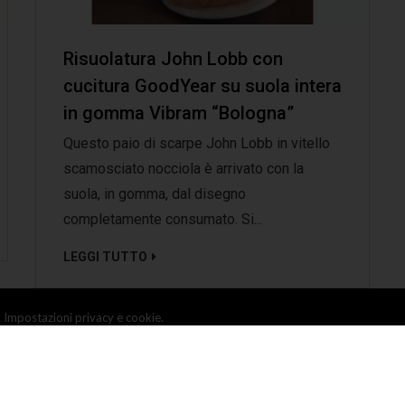
Risuolatura John Lobb con
cucitura GoodYear su suola intera
in gomma Vibram “Bologna”
Questo paio di scarpe John Lobb in vitello
scamosciato nocciola è arrivato con la
suola, in gomma, dal disegno
completamente consumato. Si...
LEGGI TUTTO
.
Impostazioni privacy e cookie.