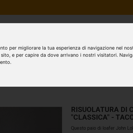
HOME
CHI SIAMO
I SER
nto per migliorare la tua esperienza di navigazione nel nost
o sito, e per capire da dove arrivano i nostri visitatori. Navi
b GoodYear
mento.
RISUOLATURA DI 
"CLASSICA" - TAC
Questo paio di loafer John Lob