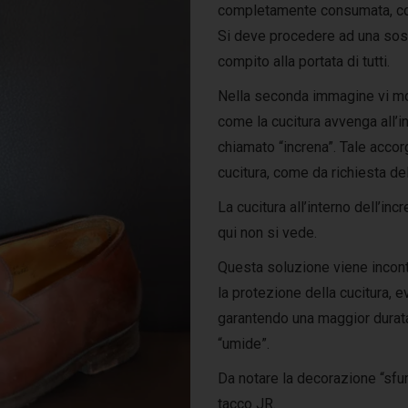
completamente consumata, con 
Si deve procedere ad una sost
compito alla portata di tutti.
Nella seconda immagine vi mos
come la cucitura avvenga all’in
chiamato “increna”. Tale acc
cucitura, come da richiesta del
La cucitura all’interno dell’in
qui non si vede.
Questa soluzione viene incontro
la protezione della cucitura, e
garantendo una maggior durata,
“umide”.
Da notare la decorazione “sfum
tacco JR.