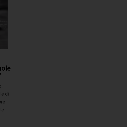
uole
"
 :
le di
ore
ole