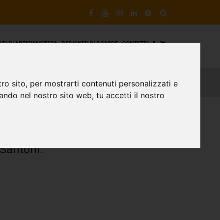
VIZI DI ARTIGIANOTECA
DESIGNER DI SCARPE
CONTATTI
ro sito, per mostrarti contenuti personalizzati e
gando nel nostro sito web, tu accetti il nostro
NTONI
Santoni.