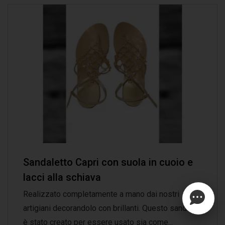
Sandaletto Capri con suola in cuoio e
lacci alla schiava
Realizzato completamente a mano dai nostri
artigiani decorandolo con brillanti. Questo sandalo
è stato creato per essere usato sia come...