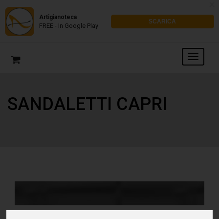
x
Artigianoteca
SCARICA
FREE - In Google Play
SANDALETTI CAPRI