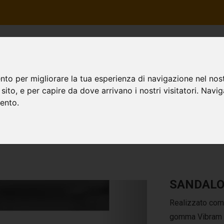
HOME
CHI SIAMO
I SER
nto per migliorare la tua esperienza di navigazione nel nost
o sito, e per capire da dove arrivano i nostri visitatori. Navi
OR SANDALO DONNA
mento.
SANDALO
Realizzato comp
gomma Vibram mo