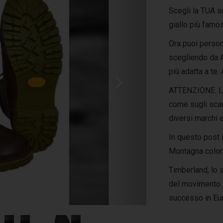
Scegli la TUA s
giallo più famo
Ora puoi person
scegliendo da
più adatta a te.
ATTENZIONE. Le
come sugli scar
diversi marchi e
In questo post i
Montagna colore
Timberland, lo 
del movimento g
successo in Eu