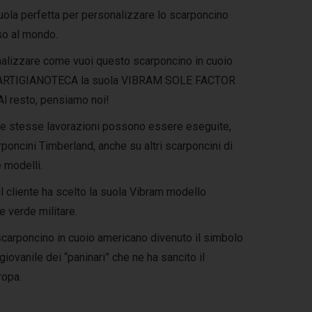
uola perfetta per personalizzare lo scarponcino
so al mondo.
alizzare come vuoi questo scarponcino in cuoio
 ARTIGIANOTECA la suola VIBRAM SOLE FACTOR
 Al resto, pensiamo noi!
 stesse lavorazioni possono essere eseguite,
poncini Timberland, anche su altri scarponcini di
 modelli.
l cliente ha scelto la suola
Vibram
modello
 verde militare.
scarponcino in cuoio americano divenuto il simbolo
iovanile dei “paninari” che ne ha sancito il
ropa.