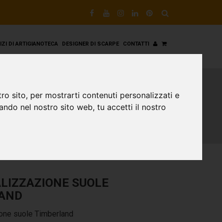
VIZI DI ARTIGIANOTECA
DESIGNER DI SCARPE
CONTATTI
ro sito, per mostrarti contenuti personalizzati e
gando nel nostro sito web, tu accetti il nostro
LIZZAZIONE SUOLE
AND
one suole Timberland