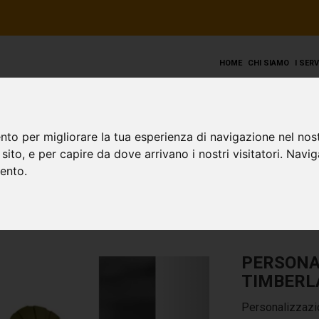
HOME
CHI SIAMO
I SER
le Timberland
nto per migliorare la tua esperienza di navigazione nel nost
o sito, e per capire da dove arrivano i nostri visitatori. Navi
mento.
PERSONA
TIMBERL
Personalizzazi