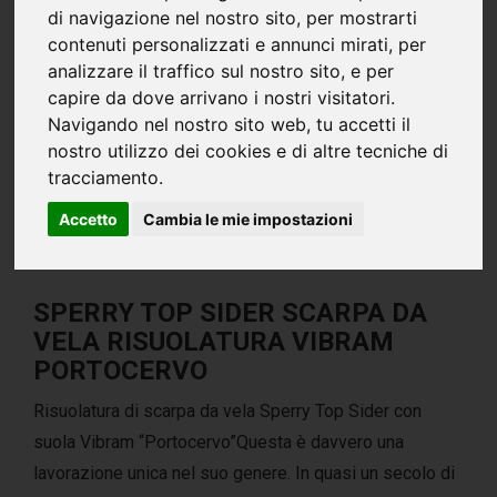
di navigazione nel nostro sito, per mostrarti
contenuti personalizzati e annunci mirati, per
analizzare il traffico sul nostro sito, e per
capire da dove arrivano i nostri visitatori.
Navigando nel nostro sito web, tu accetti il
nostro utilizzo dei cookies e di altre tecniche di
tracciamento.
Accetto
Cambia le mie impostazioni
SPERRY TOP SIDER SCARPA DA
VELA RISUOLATURA VIBRAM
PORTOCERVO
Risuolatura di scarpa da vela Sperry Top Sider con
suola Vibram “Portocervo”Questa è davvero una
lavorazione unica nel suo genere. In quasi un secolo di