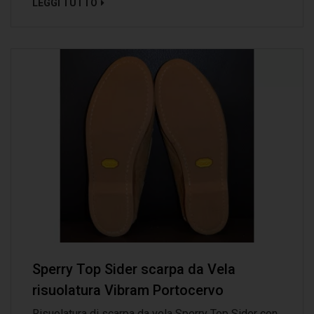
LEGGI TUTTO
Sperry Top Sider scarpa da Vela
risuolatura Vibram Portocervo
Risuolatura di scarpa da vela Sperry Top Sider con