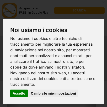
x
Artigianoteca
SCARICA
FREE - In Google Play
Noi usiamo i cookies
Noi usiamo i cookies e altre tecniche di
tracciamento per migliorare la tua esperienza
Riparazione borse Yves
di navigazione nel nostro sito, per mostrarti
contenuti personalizzati e annunci mirati, per
Saint Laurent
analizzare il traffico sul nostro sito, e per
capire da dove arrivano i nostri visitatori.
Navigando nel nostro sito web, tu accetti il
nostro utilizzo dei cookies e di altre tecniche di
tracciamento.
Accetto
Cambia le mie impostazioni