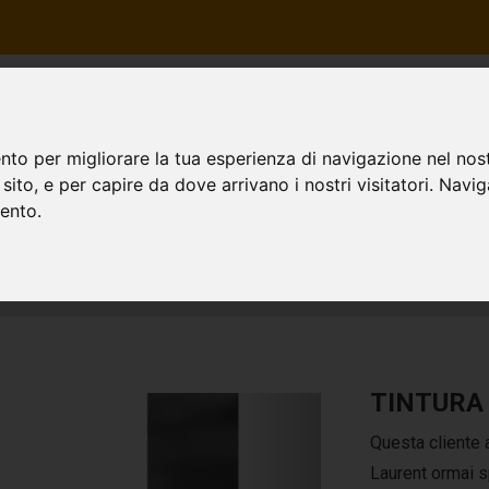
HOME
CHI SIAMO
I SER
nto per migliorare la tua esperienza di navigazione nel nost
o sito, e per capire da dove arrivano i nostri visitatori. Navi
s Saint Laurent
mento.
TINTURA
Questa cliente 
Laurent ormai s