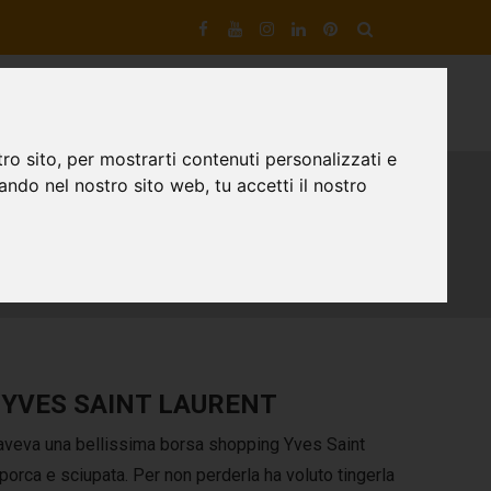
VIZI DI ARTIGIANOTECA
DESIGNER DI SCARPE
CONTATTI
ro sito, per mostrarti contenuti personalizzati e
gando nel nostro sito web, tu accetti il nostro
 YVES SAINT LAURENT
aveva una bellissima borsa shopping Yves Saint
porca e sciupata. Per non perderla ha voluto tingerla