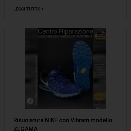
LEGGI TUTTO
Risuolatura NIKE con Vibram modello
ZEGAMA