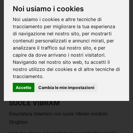
Noi usiamo i cookies
Noi usiamo i cookies e altre tecniche di
tracciamento per migliorare la tua esperienza
di navigazione nel nostro sito, per mostrarti
contenuti personalizzati e annunci mirati, per
analizzare il traffico sul nostro sito, e per
capire da dove arrivano i nostri visitatori.
Navigando nel nostro sito web, tu accetti il
nostro utilizzo dei cookies e di altre tecniche di
tracciamento.
Accetto
Cambia le mie impostazioni
RISUOLATURA VALENTINO CON
SUOLE VIBRAM
Risuolatura Valentino con suole Vibram modello
Strighton