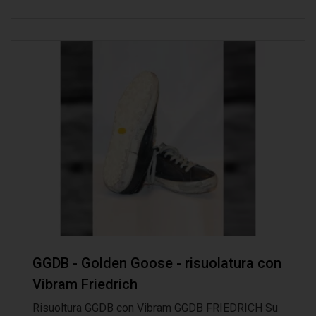
GGDB - Golden Goose - risuolatura con
Vibram Friedrich
Risuoltura GGDB con Vibram GGDB FRIEDRICH Su