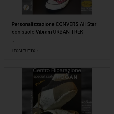
Personalizzazione CONVERS All Star
con suole Vibram URBAN TREK
...
LEGGI TUTTO