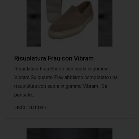
Risuolatura Frau con Vibram
Risuolatura Frau Shoes con suola in gomma
Vibram Su queste Frau abbiamo completato una
risuolatura con suole in gomma Vibram . Se
pensate...
LEGGI TUTTO