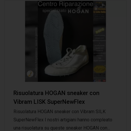
Risuolatura HOGAN sneaker con
Vibram LISK SuperNewFlex
Risuolatura HOGAN sneaker con Vibram SILK
SuperNewFlex I nostri artigiani hanno compleato
una risuolatura su queste sneaker HOGAN con...