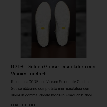
GGDB - Golden Goose - risuolatura con
Vibram Friedrich
Risuoltura GGDB con Vibram Su queste Golden
Goose abbiamo completato una risuolatura con
suole in gomma Vibram modello Friedrich bianco....
LEGGI TUTTO