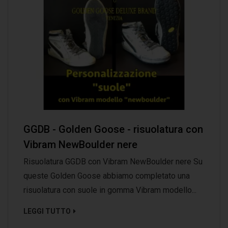
GGDB - Golden Goose - risuolatura con
Vibram NewBoulder nere
Risuolatura GGDB con Vibram NewBoulder nere Su
queste Golden Goose abbiamo completato una
risuolatura con suole in gomma Vibram modello...
LEGGI TUTTO