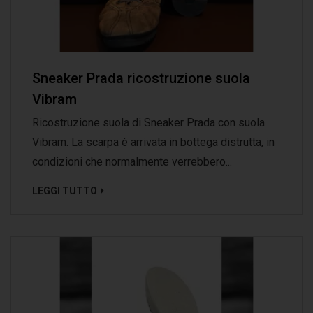
Sneaker Prada ricostruzione suola
Vibram
Ricostruzione suola di Sneaker Prada con suola
Vibram. La scarpa è arrivata in bottega distrutta, in
condizioni che normalmente verrebbero...
LEGGI TUTTO