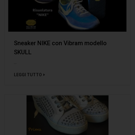
Sneaker NIKE con Vibram modello
SKULL
...
LEGGI TUTTO