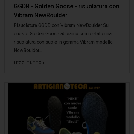
GGDB - Golden Goose - risuolatura con
Vibram NewBoulder
Risuolatura GGDB con Vibram NewBoulder Su
queste Golden Goose abbiamo completato una
risuolatura con suole in gomma Vibram modello
NewBoulder...
LEGGI TUTTO