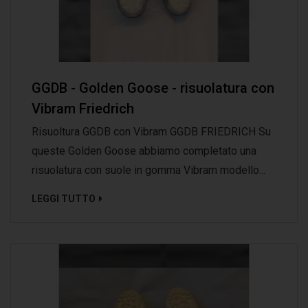
GGDB - Golden Goose - risuolatura con
Vibram Friedrich
Risuoltura GGDB con Vibram GGDB FRIEDRICH Su
queste Golden Goose abbiamo completato una
risuolatura con suole in gomma Vibram modello...
LEGGI TUTTO