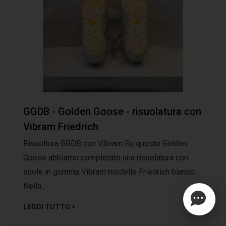
GGDB - Golden Goose - risuolatura con
Vibram Friedrich
Risuoltura GGDB con Vibram Su queste Golden
Goose abbiamo completato una risuolatura con
suole in gomma Vibram modello Friedrich bianco.
Nella...
LEGGI TUTTO