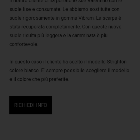
Il nostro cliente ci ha portato le sue
Valentino
con le
suole lise e consumate. Le abbiamo sostituite con
suole rigorosamente in gomma
Vibram
. La scarpa è
stata recuperata completamente. Con queste nuove
suole risulta più leggera e la camminata è più
confortevole.
In questo caso il cliente ha scelto il modello Strighton
colore bianco. E’ sempre possibile scegliere il modello
e il colore che più preferite.
RICHIEDI INFO