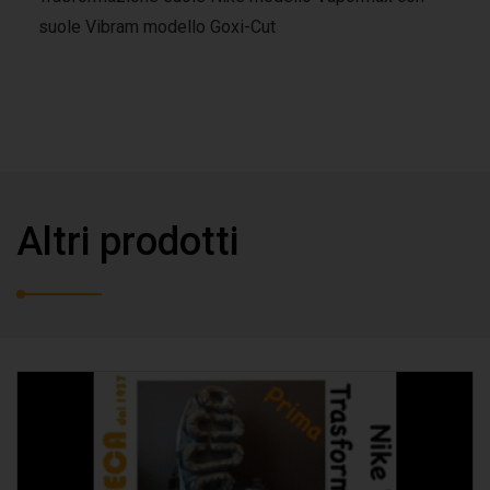
suole Vibram modello Goxi-Cut
Altri prodotti