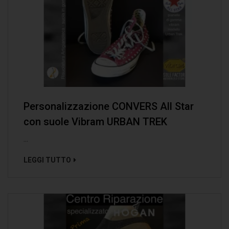
Personalizzazione CONVERS All Star
con suole Vibram URBAN TREK
...
LEGGI TUTTO