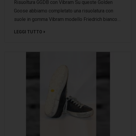
Risuoltura GGDB con Vibram Su queste Golden
Goose abbiamo completato una risuolatura con
suole in gomma Vibram modello Friedrich bianco....
LEGGI TUTTO