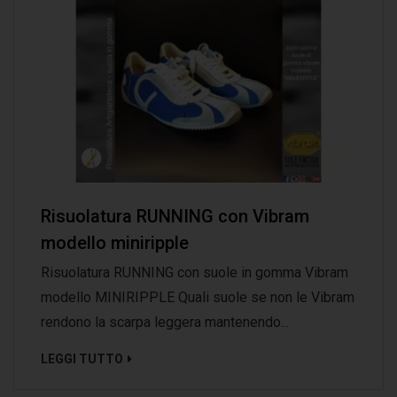
Risuolatura RUNNING con Vibram
modello miniripple
Risuolatura RUNNING con suole in gomma Vibram
modello MINIRIPPLE Quali suole se non le Vibram
rendono la scarpa leggera mantenendo...
LEGGI TUTTO