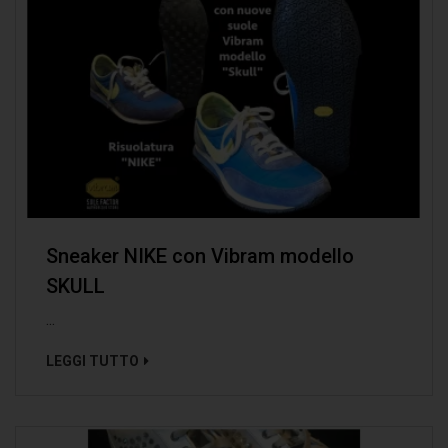
Sneaker NIKE con Vibram modello
SKULL
...
LEGGI TUTTO