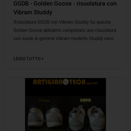
GGDB - Golden Goose - risuolatura con
Vibram Studdy
Risuolatura GGDB con Vibram Studdy Su queste
Golden Goose abbiamo completato una risuolatura
con suole in gomma Vibram modello Studdy nere.
...
LEGGI TUTTO