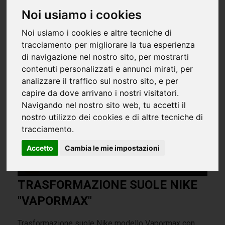
Noi usiamo i cookies
Noi usiamo i cookies e altre tecniche di
tracciamento per migliorare la tua esperienza
di navigazione nel nostro sito, per mostrarti
contenuti personalizzati e annunci mirati, per
analizzare il traffico sul nostro sito, e per
capire da dove arrivano i nostri visitatori.
Navigando nel nostro sito web, tu accetti il
nostro utilizzo dei cookies e di altre tecniche di
tracciamento.
Accetto
Cambia le mie impostazioni
TRASFORMAZIONE SUOLE NIKE
"VAPORMAX"
Trasformazione suole Nike modello Vapormax con