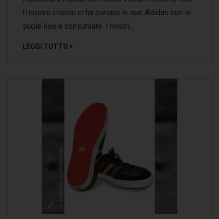
Il nostro cliente ci ha portato le sue Adidas con le
suole lise e consumate. I nostri...
LEGGI TUTTO