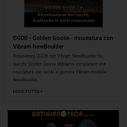
GGDB - Golden Goose - risuolatura con
Vibram NewBoulder
Risuolatura GGDB con Vibram NewBoulder Su
queste Golden Goose abbiamo completato una
risuolatura con suole in gomma Vibram modello
NewBoulder...
LEGGI TUTTO