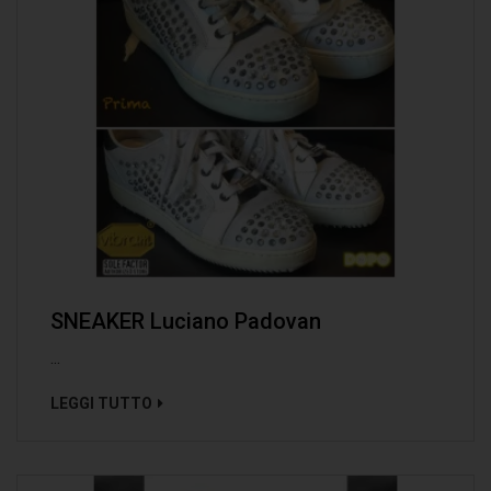
SNEAKER Luciano Padovan
...
LEGGI TUTTO