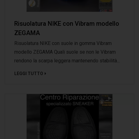
Risuolatura NIKE con Vibram modello
ZEGAMA
Risuolatura NIKE con suole in gomma Vibram
modello ZEGAMA Quali suole se non le Vibram
rendono la scarpa leggera mantenendo stabilità...
LEGGI TUTTO