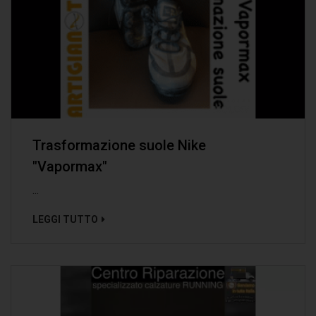
Trasformazione suole Nike
"Vapormax"
...
LEGGI TUTTO