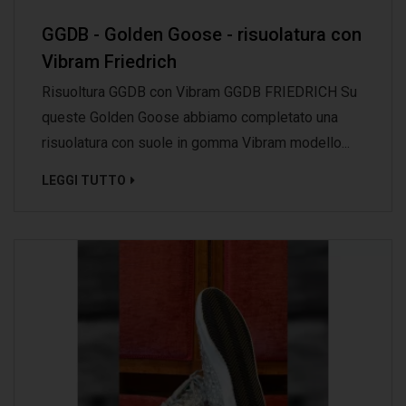
GGDB - Golden Goose - risuolatura con
Vibram Friedrich
Risuoltura GGDB con Vibram GGDB FRIEDRICH Su
queste Golden Goose abbiamo completato una
risuolatura con suole in gomma Vibram modello...
LEGGI TUTTO