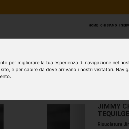
HOME
CHI SIAMO
I SER
nto per migliorare la tua esperienza di navigazione nel nost
o sito, e per capire da dove arrivano i nostri visitatori. Navi
mento.
JIMMY C
TEQUILG
Risuolatura J