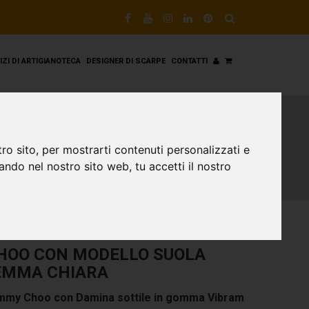
VIZI DI ARTIGIANOTECA
DESIGNER DI SCARPE
CONTATTI
ro sito, per mostrarti contenuti personalizzati e
gando nel nostro sito web, tu accetti il nostro
HOO CON MODELLO SUOLA
EMMA CHIARA
immy Choo con Damina sottile in gomma Vibram