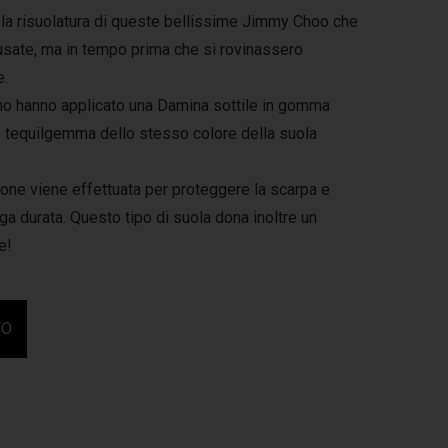
la risuolatura di queste bellissime
Jimmy Choo
che
usate, ma in tempo prima che si rovinassero
e.
anno hanno applicato una Damina sottile in gomma
tequilgemma dello stesso colore della suola
one viene effettuata per proteggere la scarpa e
ga durata. Questo tipo di suola dona inoltre un
e!
FO