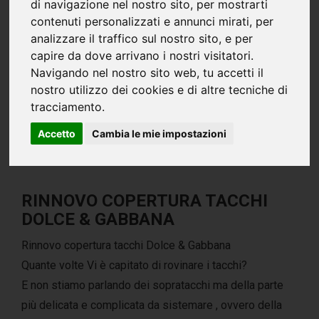
di navigazione nel nostro sito, per mostrarti
contenuti personalizzati e annunci mirati, per
analizzare il traffico sul nostro sito, e per
capire da dove arrivano i nostri visitatori.
Navigando nel nostro sito web, tu accetti il
nostro utilizzo dei cookies e di altre tecniche di
tracciamento.
Accetto
Cambia le mie impostazioni
RINNOVO COPERTURA TACCHI
DOLCE & GABBANA
Rinnovo copertura tacchi Dolce & Gabbana
Quante volte Vi è capitato di rovinare i tacchi?
E non stiamo parlando dei sopratacchi ma della parte
più delicata e complicata da sistemare , ovvero della