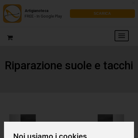
x
Artigianoteca
SCARICA
FREE - In Google Play
Riparazione suole e tacchi
Noi usiamo i cookies