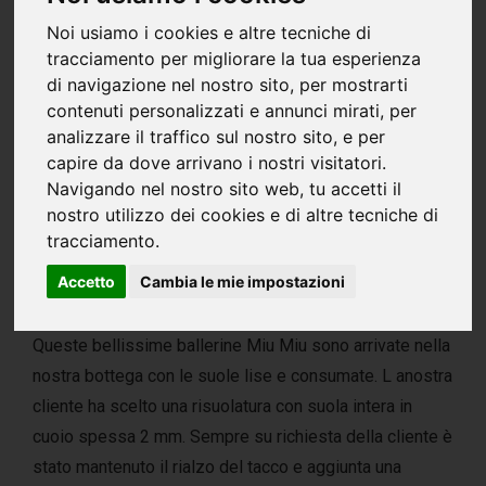
Noi usiamo i cookies e altre tecniche di
tracciamento per migliorare la tua esperienza
di navigazione nel nostro sito, per mostrarti
contenuti personalizzati e annunci mirati, per
analizzare il traffico sul nostro sito, e per
capire da dove arrivano i nostri visitatori.
Navigando nel nostro sito web, tu accetti il
nostro utilizzo dei cookies e di altre tecniche di
tracciamento.
Accetto
Cambia le mie impostazioni
RISUOLATURA MIU MIU IN CUOIO
Queste bellissime ballerine Miu Miu sono arrivate nella
nostra bottega con le suole lise e consumate. L anostra
cliente ha scelto una risuolatura con suola intera in
cuoio spessa 2 mm. Sempre su richiesta della cliente è
stato mantenuto il rialzo del tacco e aggiunta una